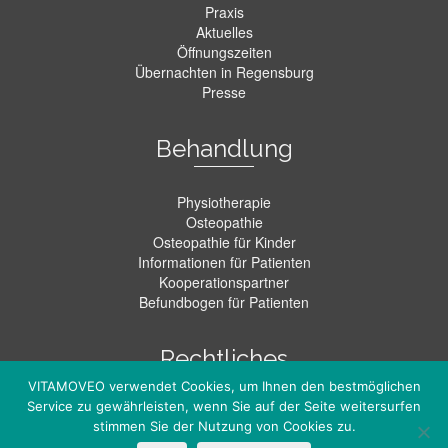
Praxis
Aktuelles
Öffnungszeiten
Übernachten in Regensburg
Presse
Behandlung
Physiotherapie
Osteopathie
Osteopathie für Kinder
Informationen für Patienten
Kooperationspartner
Befundbogen für Patienten
Rechtliches
VITAMOVEO verwendet Cookies, um Ihnen den bestmöglichen
Service zu gewährleisten, wenn Sie auf der Seite weitersurfen
Kontakt
stimmen Sie der Nutzung von Cookies zu.
Datenschutz