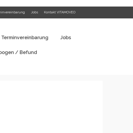
minvereinbarung
Jobs
Kontakt VITAMOVEO
festyle Analyse
Terminvereinbarung
Jobs
ogen / Befund