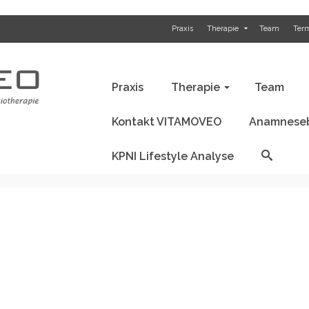
Praxis
Therapie
Team
Ter
Anamnesebogen / Befund
KPNI Li
Praxis
Therapie
Team
Kontakt VITAMOVEO
Anamneseb
KPNI Lifestyle Analyse