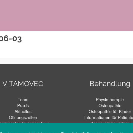
06-03
VITAMOVEO
Behandlung
Team
Physiotherapie
Praxis
Osteopathie
Aktuelles
Osteopathie für Kinder
Öffnungszeiten
Informationen für Patient
bernachten in Regensburg
Kooperationspartner
Presse
Befundbogen für Patient