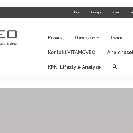
Praxis
Therapie
Team
Ter
Anamnesebogen / Befund
KPNI Li
Praxis
Therapie
Team
Kontakt VITAMOVEO
Anamneseb
KPNI Lifestyle Analyse