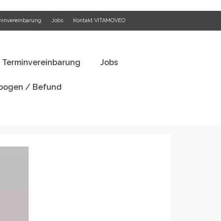
minvereinbarung
Jobs
Kontakt VITAMOVEO
festyle Analyse
Terminvereinbarung
Jobs
ogen / Befund