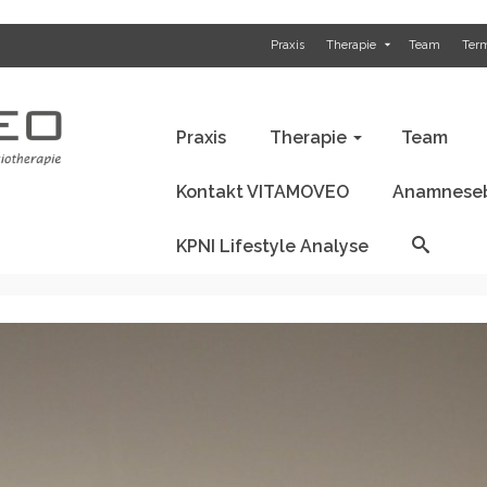
Praxis
Therapie
Team
Ter
Anamnesebogen / Befund
KPNI Li
Praxis
Therapie
Team
Kontakt VITAMOVEO
Anamneseb
KPNI Lifestyle Analyse