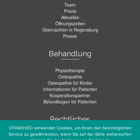
Team
Praxis
Aktuelles
Öffnungszeiten
Übernachten in Regensburg
Presse
Behandlung
Physiotherapie
Osteopathie
Osteopathie für Kinder
Informationen für Patienten
Kooperationspartner
Befundbogen für Patienten
Rechtliches
VITAMOVEO verwendet Cookies, um Ihnen den bestmöglichen
Service zu gewährleisten, wenn Sie auf der Seite weitersurfen
Kontakt