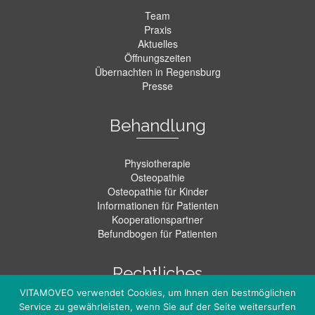
Team
Praxis
Aktuelles
Öffnungszeiten
Übernachten in Regensburg
Presse
Behandlung
Physiotherapie
Osteopathie
Osteopathie für Kinder
Informationen für Patienten
Kooperationspartner
Befundbogen für Patienten
Rechtliches
VITAMOVEO verwendet Cookies, um Ihnen den bestmöglichen
Service zu gewährleisten, wenn Sie auf der Seite weitersurfen
Kontakt