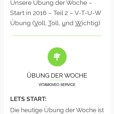
Unsere Übung der Woche –
Start in 2016 – Teil 2 – V-T-U-W
Übung (
V
oll,
T
oll,
u
nd
W
ichtig)
ÜBUNG DER WOCHE
VITAMOVEO SERVICE
LETS START:
Die heutige Übung der Woche ist