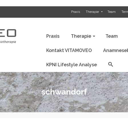
Praxis
Therapie
Team
Ter
Anamnesebogen / Befund
KPNI Li
Praxis
Therapie
Team
Kontakt VITAMOVEO
Anamneseb
KPNI Lifestyle Analyse
schwandorf